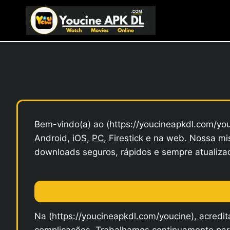
Pular
para
o
Conteúdo
Bem-vindo(a) ao (https://youcineapkdl.com/youc
Android, iOS,
PC
, Firestick e na web. Nossa m
downloads seguros, rápidos e sempre atualiza
Na (
https://youcineapkdl.com/youcine
), acredi